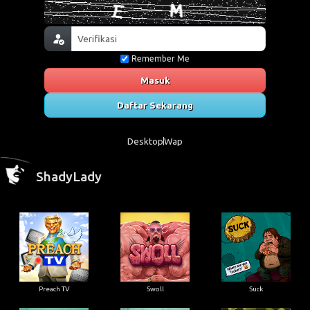
Remember Me
Masuk
Daftar Sekarang
Desktop
Wap
ShadyLady
Preach TV
Swoll
Suck