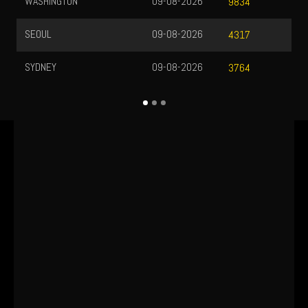
WASHINGTON
09-08-2026
9834
SEOUL
09-08-2026
4317
SYDNEY
09-08-2026
3764