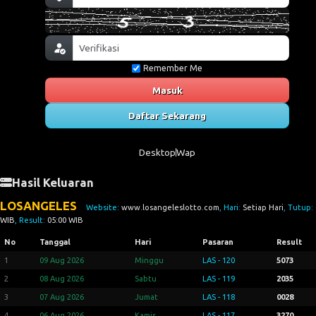
Remember Me
Masuk
Daftar Sekarang
Desktop
Wap
Hasil Keluaran
LOSANGELES
Website:
www.losangeleslotto.com
, Hari:
Setiap Hari
, Tutup:
WIB
, Result:
05:00 WIB
No
Tanggal
Hari
Pasaran
Result
1
09 Aug 2026
Minggu
LAS - 120
5073
2
08 Aug 2026
Sabtu
LAS - 119
2035
3
07 Aug 2026
Jumat
LAS - 118
0028
4
06 Aug 2026
Kamis
LAS - 117
3270