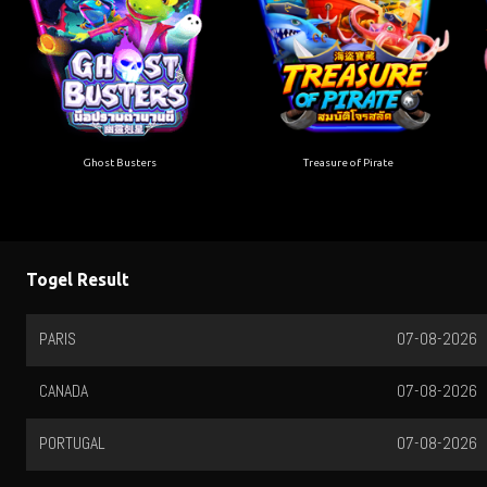
Ghost Busters
Treasure of Pirate
Togel Result
PARIS
07-08-2026
CANADA
07-08-2026
PORTUGAL
07-08-2026