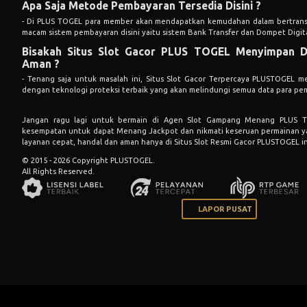
Apa Saja Metode Pembayaran Tersedia Disini ?
- Di PLUS TOGEL para member akan mendapatkan kemudahan dalam bertransa
macam sistem pembayaran disini yaitu sistem Bank Transfer dan Dompet Digital 
Bisakah Situs Slot Gacor PLUS TOGEL Menyimpan 
Aman ?
- Tenang saja untuk masalah ini, Situs Slot Gacor Terpercaya PLUSTOGEL
dengan teknologi proteksi terbaik yang akan melindungi semua data para pe
Jangan ragu lagi untuk bermain di Agen Slot Gampang Menang PLUS TO
kesempatan untuk dapat Menang Jackpot dan nikmati keseruan permainan ya
layanan cepat, handal dan aman hanya di Situs Slot Resmi Gacor PLUSTOGEL in
© 2015 - 2026 Copyright PLUSTOGEL.
All Rights Reserved.
LAPOR PUSAT