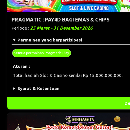
PRAGMATIC : PAY4D BAGI EMAS & CHIPS
Periode :
25 Maret - 31 Desember 2026
Permainan yang berpartisipasi
Semua permainan Pragmatic Play
Aturan :
Total hadiah Slot & Casino senilai Rp 15,000,000,000.
Syarat & Ketentuan
De