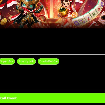
Super Ace
Bounty Loki
DuoFuDuoCai
tail Event