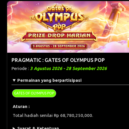
PRAGMATIC : GATES OF OLYMPUS POP
Periode :
3 Agustus 2026 - 28 September 2026
Permainan yang berpartisipasi
GATES OF OLYMPUS POP
Aturan :
Total hadiah senilai Rp 68,780,250,000.
Syarat & Ketentuan