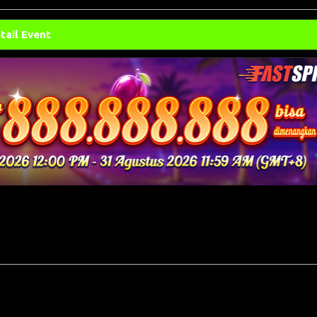
tail Event