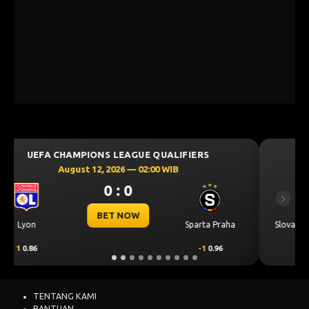
UEFA CHAMPIONS LEAGUE QUALIFIERS
August 12, 2026 — 01:15 WIB
0 : 0
Previous
Next
BET NOW
Praha
Slovan Bratislava
Mjallby
96
0.5
0.83
-0.5
0.99
TENTANG KAMI
BANTUAN