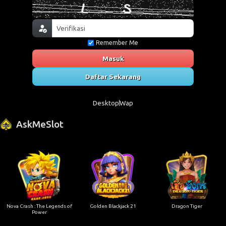
Remember Me
Masuk
Daftar Sekarang
Desktop
Wap
AskMeSlot
Nova Crash : The Legends of
Golden Blackjack 21
Dragon Tiger
Power