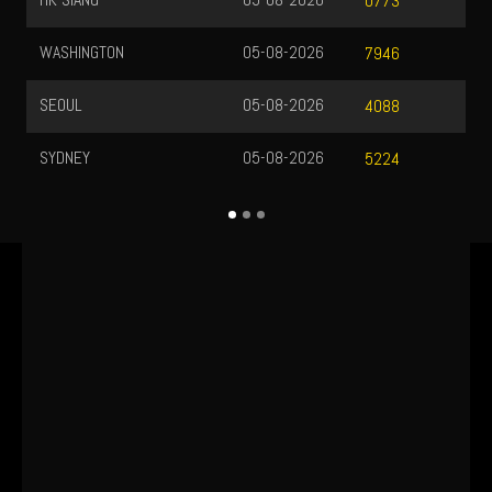
HK SIANG
05-08-2026
0773
WASHINGTON
05-08-2026
7946
SEOUL
05-08-2026
4088
SYDNEY
05-08-2026
5224