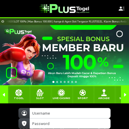
ER SLOT 100% ( Max Bonus 100.000 ) hanya di Agen Slot Tergacor PLUSTOGEL. Klaim Bonus Anda Sekara
TOGEL
SLOT
LIVE CASINO
SPORT
ARCADE
SABU