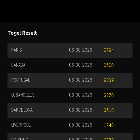
Togel Result
PARIS
06-08-2026
6784
CANADA
06-08-2026
0560
PORTUGAL
06-08-2026
9239
LOSANGELES
06-08-2026
3270
BARCELONA
06-08-2026
3518
LIVERPOOL
05-08-2026
1746