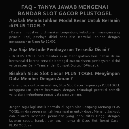
FAQ - TANYA JAWAB MENGENAI
BANDAR SLOT GACOR PLUSTOGEL
Apakah Membutuhkan Modal Besar Untuk Bermain
di PLUS TOGEL ?
- Besaran modal yang dimainkan tergantung kebutuhan masing-masing
pemain. Tapi, pastinya disini anda bisa memulai Taruhan dengan
menggunakan Uang Rp 20.000.
Apa Saja Metode Pembayaran Tersedia Disini ?
- Di PLUS TOGEL para member akan mendapatkan kemudahan dalam
bertransaksi karena tersedia berbagai macam sistem pembayaran disini
yaitu sistem Bank Transfer dan Dompet Digital ( E-Wallet ).
Bisakah Situs Slot Gacor PLUS TOGEL Menyimpan
Data Member Dengan Aman ?
- Tenang saja untuk masalah ini, Situs Slot Gacor Terpercaya PLUSTOGEL
menggunakan sistem keamanan dengan teknologi proteksi terbaik
yang akan melindungi semua data para pemain.
Jangan ragu lagi untuk bermain di Agen Slot Gampang Menang PLUS
TOGEL ini dan segera raihlah kesempatan untuk dapat Menang Jackpot
dan nikmati keseruan permainan yang berkualitas tinggi dengan
layanan cepat, handal dan aman hanya di Situs Slot Resmi Gacor
PLUSTOGEL ini.