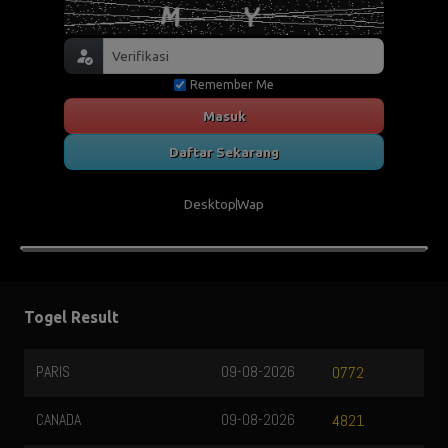
Remember Me
Masuk
Daftar Sekarang
Desktop
Wap
Togel Result
PARIS
09-08-2026
0772
CANADA
09-08-2026
4821