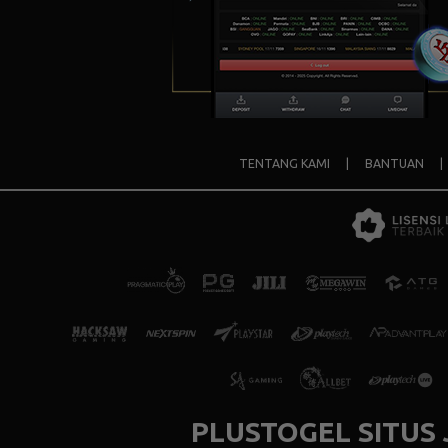
TENTANG KAMI
|
BANTUAN
|