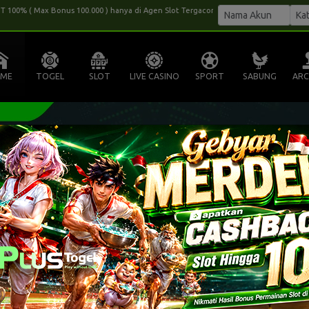
Max Bonus 100.000 ) hanya di Agen Slot Tergacor PLUSTOGEL. Klaim Bonus Anda S
ME
TOGEL
SLOT
LIVE CASINO
SPORT
SABUNG
ARC