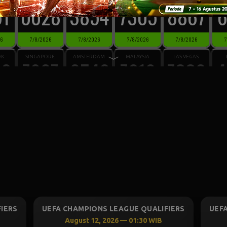
AL
LOSANGELES
BARCELONA
LIVERPOOL
HK SIANG
WA
51
0028
3854
7305
8867
6
26
7/8/2026
7/8/2026
7/8/2026
7/8/2026
7
OK
SINGAPORE
AMSTERDAM
MALAYSIA
LAS VEGAS
92
7907
0542
7218
7330
4
26
7/8/2026
7/8/2026
7/8/2026
7/8/2026
7
HONGKONG
MEXICO
TOTO MACAU
TOTO WUHAN
6011
3001
4072
6989
7/8/2026
7/8/2026
8/8/2026
8/8/2026
UALIFIERS
E-FOOTBALL F24 INTERNATIONAL
FRIENDLY
 WIB