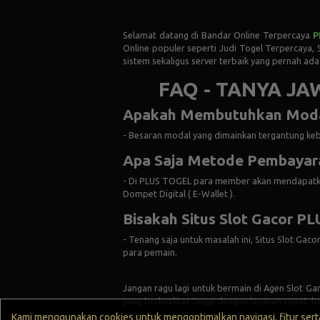
PLUSTOGEL SITUS 
Selamat datang di Bandar Online Terpercaya
P
Online populer seperti Judi Togel Terpercaya,
sistem sekaligus server terbaik yang pernah a
FAQ - TANYA J
Apakah Membutuhkan Modal
- Besaran modal yang dimainkan tergantung ke
Apa Saja Metode Pembayaran
- Di PLUS TOGEL para member akan mendapatkan
Dompet Digital ( E-Wallet ).
Bisakah Situs Slot Gacor
- Tenang saja untuk masalah ini, Situs Slot G
para pemain.
Jangan ragu lagi untuk bermain di Agen Slot 
yang berkualitas tinggi dengan layanan cepat, 
Kami menggunakan cookies untuk mengoptimalkan navigasi, fitur serta