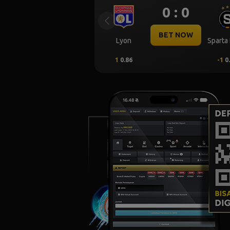
0 : 0
0 : 0
Previous
BET NOW
BET NOW
Mjallby
Bodo Glimt
-0.5
0.99
0.75
0.82