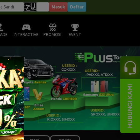
ekarang !!!
Dapatkan BONUS NEW MEMBER SLOT 100% ( Max Bonus 100.
Masuk
Daftar
ADE
INTERACTIVE
PROMOSI
EVENT