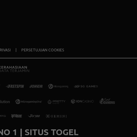
RIVASI
|
PERSETUJUAN COOKIES