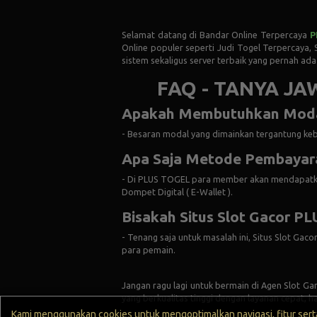
PLUSTOGEL SITUS 
Selamat datang di Bandar Online Terpercaya
P
Online populer seperti Judi Togel Terpercaya,
sistem sekaligus server terbaik yang pernah a
FAQ - TANYA J
Apakah Membutuhkan Modal
- Besaran modal yang dimainkan tergantung ke
Apa Saja Metode Pembayaran
- Di PLUS TOGEL para member akan mendapatkan
Dompet Digital ( E-Wallet ).
Bisakah Situs Slot Gacor
- Tenang saja untuk masalah ini, Situs Slot G
para pemain.
Jangan ragu lagi untuk bermain di Agen Slot 
yang berkualitas tinggi dengan layanan cepat, 
Kami menggunakan cookies untuk mengoptimalkan navigasi, fitur serta