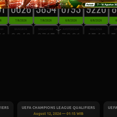
AL
LOSANGELES
BARCELONA
LIVERPOOL
HK SIANG
WA
51
0028
3854
6793
9220
8
26
7/8/2026
7/8/2026
6/8/2026
6/8/2026
6
INH
BANGKOK
SINGAPORE
AMSTERDAM
MALAYSIA
L
41
9248
0715
7821
4549
5
26
6/8/2026
5/8/2026
6/8/2026
6/8/2026
6
TOKYO
HONGKONG
MEXICO
TOTO MACAU
TOTO WUHA
0878
1083
7286
6529
535
6/8/2026
6/8/2026
6/8/2026
7/8/2026
7/8/2026
UB FRIENDLY
E-FOOTBALL F24 INTERNATIONAL
FRIENDLY
00 WIB