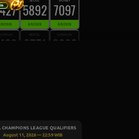
SHINGTON
SEOUL
SYDNEY
427
5892
7097
/8/2026
6/8/2026
6/8/2026
AS VEGAS
BRAZIL
LONDON
469
3551
3260
/8/2026
6/8/2026
6/8/2026
N
7
E-FOOTBALL F24 ELITE CLUB FRIENDLY
August 7, 2026 — 09:00 WIB