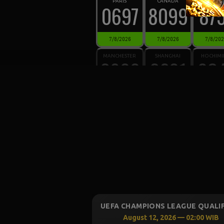
PARIS
CANADA
PORTUG
0697
8099
87
7/8/2026
7/8/2026
7/8/20
MANCHESTER
SHANGHAI
HOCHIM
6900
6201
83
6/8/2026
6/8/2026
6/8/20
HAMPIONS LEAGUE QUALIFIERS
E-FOOTBALL F24 ELITE CL
gust 11, 2026 — 22:59 WIB
August 7, 2026 — 09: